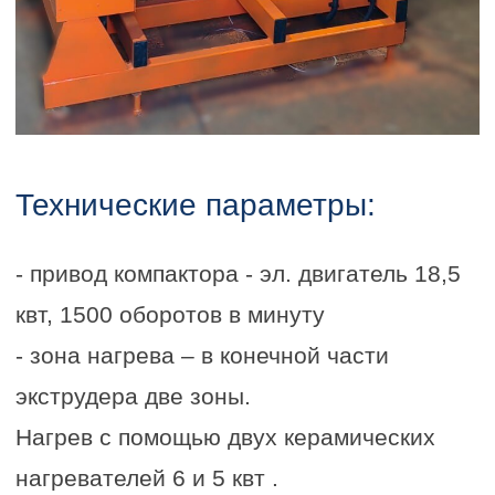
экструдера две зоны.
Нагрев с помощью двух керамических
нагревателей 6 и 5 квт .
- максимальная суммарная мощность
компактора – 29,5 квт,
фактическое потребление – 10-12 квт
- все сварные соединения выполнены по
ГОСТ 11533-75
- производительность на сухом сырье
плотностью 15 кг/куб. м. - 60-80 кг/ч.
Перерабатываемое сырье
: EPS, PS.
Компактор – запатентованное
оборудование для подготовки отходов
пенопласта к транспортировке,
хранению, дальнейшей переработке.